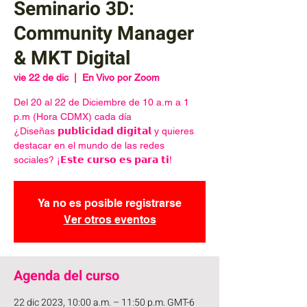
Seminario 3D:
Community Manager
& MKT Digital
vie 22 de dic
  |  
En Vivo por Zoom
Del 20 al 22 de Diciembre de 10 a.m a 1
p.m (Hora CDMX) cada día
¿Diseñas 𝗽𝘂𝗯𝗹𝗶𝗰𝗶𝗱𝗮𝗱 𝗱𝗶𝗴𝗶𝘁𝗮𝗹 y quieres
destacar en el mundo de las redes
sociales? ¡𝗘𝘀𝘁𝗲 𝗰𝘂𝗿𝘀𝗼 𝗲𝘀 𝗽𝗮𝗿𝗮 𝘁𝗶!
Ya no es posible registrarse
Ver otros eventos
Agenda del curso
22 dic 2023, 10:00 a.m. – 11:50 p.m. GMT-6