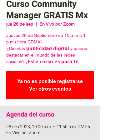
Curso Community
Manager GRATIS Mx
jue 28 de sep
  |  
En Vivo por Zoom
Jueves 28 de Septiembre de 10 a.m a 1
p.m (Hora CDMX)
¿Diseñas 𝗽𝘂𝗯𝗹𝗶𝗰𝗶𝗱𝗮𝗱 𝗱𝗶𝗴𝗶𝘁𝗮𝗹 y quieres
destacar en el mundo de las redes
sociales? ¡𝗘𝘀𝘁𝗲 𝗰𝘂𝗿𝘀𝗼 𝗲𝘀 𝗽𝗮𝗿𝗮 𝘁𝗶!
Ya no es posible registrarse
Ver otros eventos
Agenda del curso
28 sep 2023, 10:00 a.m. – 11:50 p.m. GMT-5
En Vivo por Zoom