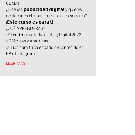
CDMX)
¿Diseñas 𝗽𝘂𝗯𝗹𝗶𝗰𝗶𝗱𝗮𝗱 𝗱𝗶𝗴𝗶𝘁𝗮𝗹 y quieres 
destacar en el mundo de las redes sociales? 
¡𝗘𝘀𝘁𝗲 𝗰𝘂𝗿𝘀𝗼 𝗲𝘀 𝗽𝗮𝗿𝗮 𝘁𝗶!
¿QUÉ APRENDERAS?
✅ Tendencias del Marketing Digital 2023
✅Métricas y Analíticas
✅ Tips para tu calendario de contenido en 
FB e Instagram
LEER MÁS >
¡Inscríbete AQUÍ!
Venta finalizada
Tipo de entrada
Coffee Break
Precio