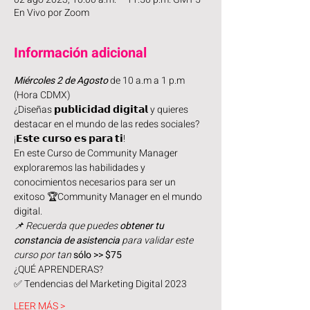
En Vivo por Zoom
Información adicional
Miércoles 2 de Agosto 
de 10 a.m a 1 p.m 
(Hora CDMX)
¿Diseñas 𝗽𝘂𝗯𝗹𝗶𝗰𝗶𝗱𝗮𝗱 𝗱𝗶𝗴𝗶𝘁𝗮𝗹 y quieres 
destacar en el mundo de las redes sociales? 
¡𝗘𝘀𝘁𝗲 𝗰𝘂𝗿𝘀𝗼 𝗲𝘀 𝗽𝗮𝗿𝗮 𝘁𝗶!
En este Curso de Community Manager 
exploraremos las habilidades y 
conocimientos necesarios para ser un 
exitoso 🏆Community Manager en el mundo 
digital.
📌 Recuerda que puedes 
obtener tu 
constancia de asistencia
 para validar este 
curso por tan 
sólo >> $75
¿QUÉ APRENDERAS?
✅ Tendencias del Marketing Digital 2023
LEER MÁS >