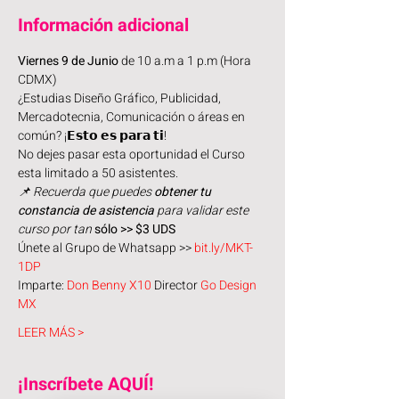
Información adicional
Viernes 9 de Junio
 de 10 a.m a 1 p.m (Hora 
CDMX)
¿Estudias Diseño Gráfico, Publicidad, 
Mercadotecnia, Comunicación o áreas en 
común? ¡𝗘𝘀𝘁𝗼 𝗲𝘀 𝗽𝗮𝗿𝗮 𝘁𝗶!
No dejes pasar esta oportunidad el Curso 
esta limitado a 50 asistentes.
📌 Recuerda que puedes 
obtener tu 
constancia de asistencia
 para validar este 
curso por tan 
sólo >> $3 UDS
Únete al Grupo de Whatsapp >> 
bit.ly/MKT-
1DP
Imparte: 
Don Benny X10
 Director 
Go Design 
MX
LEER MÁS >
¡Inscríbete AQUÍ!