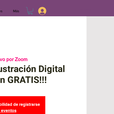
Iniciar sesión
Iniciar sesión
es
Más
ivo por Zoom
ustración Digital
n GRATIS!!!
bilidad de registrarse
s eventos