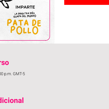
rso
:00 p.m. GMT-5
icional