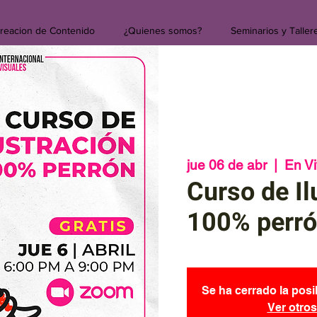
reacion de Contenido
¿Quienes somos?
Seminarios y Taller
jue 06 de abr
  |  
En V
Curso de Il
100% perró
Se ha cerrado la posi
Ver otro