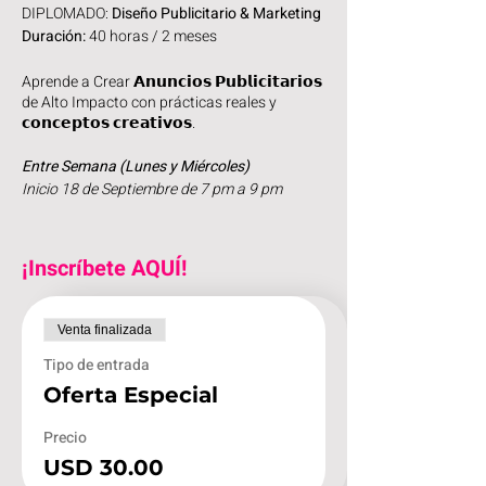
DIPLOMADO:
Diseño Publicitario & Marketing
Duración:
40 horas / 2 meses
Aprende a Crear 𝗔𝗻𝘂𝗻𝗰𝗶𝗼𝘀 𝗣𝘂𝗯𝗹𝗶𝗰𝗶𝘁𝗮𝗿𝗶𝗼𝘀
de Alto Impacto con prácticas reales y
𝗰𝗼𝗻𝗰𝗲𝗽𝘁𝗼𝘀 𝗰𝗿𝗲𝗮𝘁𝗶𝘃𝗼𝘀.
Entre Semana (Lunes y Miércoles)
Inicio 18 de Septiembre de 7 pm a 9 pm
Sabatino
Inicio 16 de Septiembre de 10 am a 2 pm
¡Inscríbete AQUÍ!
Ideal para estudiantes o profesionistas de la
publicidad, comunicación, mercadotecnia así
Venta finalizada
como para empresas que requieren mejorar
su imagen publicitaria. (Imágenes mostradas
Tipo de entrada
realizadas por instructor o en clase) 𝗔𝗹
Oferta Especial
𝗳𝗶𝗻𝗮𝗹𝗶𝘇𝗮𝗿 𝘀𝗲 𝗿𝗲𝗮𝗹𝗶𝘇𝗮𝗿𝗮́𝗻 𝘆 𝗲𝗻𝘁𝗿𝗲𝗴𝗮𝗿𝗮́𝗻
𝘁𝗿𝗮𝗯𝗮𝗷𝗼𝘀 𝗿𝗲𝗮𝗹𝗲𝘀 𝗽𝗮𝗿𝗮 𝗰𝗹𝗶𝗲𝗻𝘁𝗲𝘀 𝗿𝗲𝗮𝗹𝗲𝘀.
Precio
𝗘𝘀𝘁𝗲 𝗗𝗶𝗽𝗹𝗼𝗺𝗮𝗱𝗼 𝗲𝘀 𝗽𝗮𝗿𝗮 𝘁𝗶, 𝘀𝗶:
USD 30.00