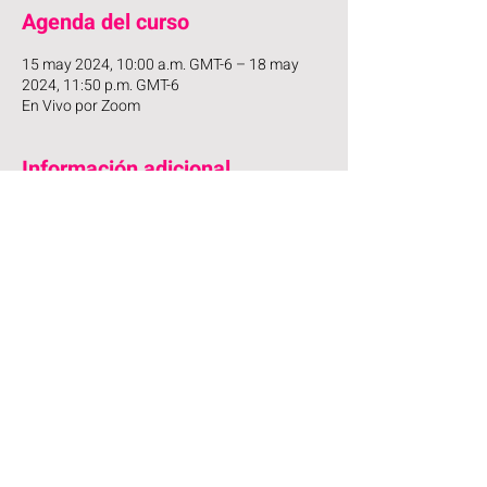
Agenda del curso
15 may 2024, 10:00 a.m. GMT-6 – 18 may
2024, 11:50 p.m. GMT-6
En Vivo por Zoom
Información adicional
📌 Obtén tu
 ACCESO
VIP
 por tan 
sólo >> 
$500 MXN 
¿Qué incluye el ACCESO VIP?
Acceso a las grabaciones de los 3 días 
ilimitado
Constancia de Participación
Presentación en PDF (3)
Material adicional
© 2025 Sitio Creado por Go Design!,
Veracruz, México