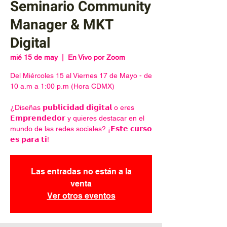
Seminario Community
Manager & MKT
Digital
mié 15 de may
  |  
En Vivo por Zoom
Del Miércoles 15 al Viernes 17 de Mayo - de
10 a.m a 1:00 p.m (Hora CDMX)
¿Diseñas 𝗽𝘂𝗯𝗹𝗶𝗰𝗶𝗱𝗮𝗱 𝗱𝗶𝗴𝗶𝘁𝗮𝗹 o eres
𝗘𝗺𝗽𝗿𝗲𝗻𝗱𝗲𝗱𝗼𝗿 y quieres destacar en el
mundo de las redes sociales? ¡𝗘𝘀𝘁𝗲 𝗰𝘂𝗿𝘀𝗼
𝗲𝘀 𝗽𝗮𝗿𝗮 𝘁𝗶!
Las entradas no están a la
venta
Ver otros eventos