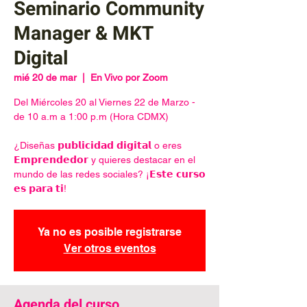
Seminario Community
Manager & MKT
Digital
mié 20 de mar
  |  
En Vivo por Zoom
Del Miércoles 20 al Viernes 22 de Marzo -
de 10 a.m a 1:00 p.m (Hora CDMX)
¿Diseñas 𝗽𝘂𝗯𝗹𝗶𝗰𝗶𝗱𝗮𝗱 𝗱𝗶𝗴𝗶𝘁𝗮𝗹 o eres
𝗘𝗺𝗽𝗿𝗲𝗻𝗱𝗲𝗱𝗼𝗿 y quieres destacar en el
mundo de las redes sociales? ¡𝗘𝘀𝘁𝗲 𝗰𝘂𝗿𝘀𝗼
𝗲𝘀 𝗽𝗮𝗿𝗮 𝘁𝗶!
Ya no es posible registrarse
Ver otros eventos
Agenda del curso