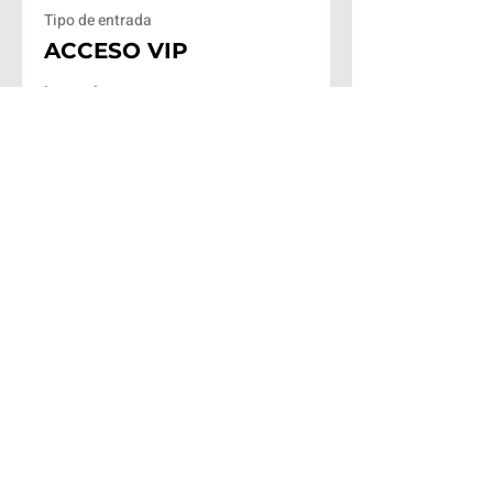
Tipo de entrada
ACCESO VIP
Leer más
Precio
$300.00
Venta finalizada
Tipo de entrada
Acceso + Constancia
Leer más
Precio
$150.00