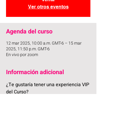
Ver otros eventos
Agenda del curso
12 mar 2025, 10:00 a.m. GMT-6 – 15 mar
2025, 11:50 p.m. GMT-6
En vivo por zoom
Información adicional
¿Te gustaría tener una experiencia VIP 
del Curso?
Primero que nada te recuerdo que 
puedes 
vivir la experiencia gratuita del curso 
completamente en VIVO
 los 3 días
 😎 O 
puedes 
ascender a VIP
 para tener beneficios 
adicionales.