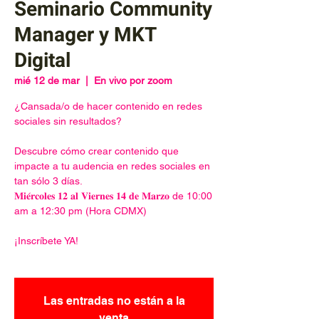
Seminario Community
Manager y MKT
Digital
mié 12 de mar
  |  
En vivo por zoom
¿Cansada/o de hacer contenido en redes
sociales sin resultados?
Descubre cómo crear contenido que
impacte a tu audencia en redes sociales en
tan sólo 3 días.
𝐌𝐢𝐞́𝐫𝐜𝐨𝐥𝐞𝐬 𝟏𝟐 𝐚𝐥 𝐕𝐢𝐞𝐫𝐧𝐞𝐬 𝟏𝟒 𝐝𝐞 𝐌𝐚𝐫𝐳𝐨 de 10:00
am a 12:30 pm (Hora CDMX)
¡Inscríbete YA!
Las entradas no están a la
venta