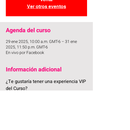
Ver otros eventos
Agenda del curso
29 ene 2025, 10:00 a.m. GMT-6 – 31 ene
2025, 11:50 p.m. GMT-6
En vivo por Facebook
Información adicional
¿Te gustaría tener una experiencia VIP 
del Curso?
Primero que nada te recuerdo que 
puedes 
vivir la experiencia gratuita del curso 
completamente en VIVO
 los 3 días
… 😎 O 
puedes 
ascender a VIP
 para tener beneficios 
adicionales.