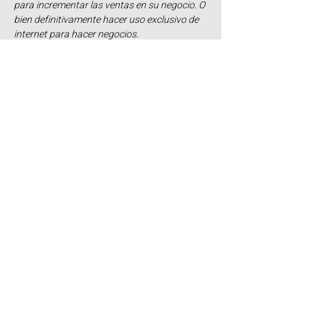
para incrementar las ventas en su negocio. O 
bien definitivamente hacer uso exclusivo de 
internet para hacer negocios.
¡Inscríbete AQUÍ!
Venta finalizada
Tipo de entrada
1 Acceso / NO
COMPARTIR LINK
Leer más
Precio
$0.00