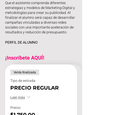
Que el asistente comprenda diferentes
estrategias y modelos de Marketing Digital y
metodologías para crear su publicidad. Al
finalizar el alumno será capaz de desarrollar
campañas vinculadas a diversas redes
sociales con una importante aceleración de
resultados y reducción de presupuesto.
PERFIL DE ALUMNO
Estudiantes o profesionistas de Diseño
gráfico, comunicación, publicidad,
¡Inscríbete AQUÍ!
mercadotecnia o áreas afines. Encargados
de ventas o departamentos de publicidad en
empresas del sector privado o áreas
educativas.
Venta finalizada
Tipo de entrada
PRECIO REGULAR
Leer más
Precio
$1,750.00