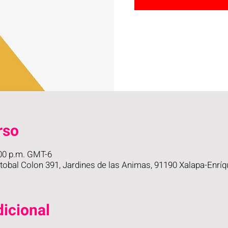
rso
:00 p.m. GMT-6
stobal Colon 391, Jardines de las Animas, 91190 Xalapa-Enríq
icional