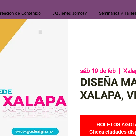
reacion de Contenido
¿Quienes somos?
Seminarios y Taller
sáb 19 de feb
  |  
Xala
DISEÑA MA
XALAPA, V
BOLETOS AGOT
Checa ciudades dis