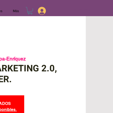
Iniciar sesión
Iniciar sesión
es
Más
pa-Enríquez
RKETING 2.0,
ER.
ADOS
ponibles.