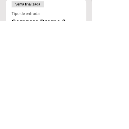
Venta finalizada
Tipo de entrada
Comprar Promo 2
Amigos
Leer más
Precio
$2,200.00
Venta finalizada
Tipo de entrada
Comprar PROMO
GRUPO DE 5
Leer más
Precio