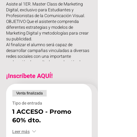
Asiste al 1ER. Master Class de Marketing
Digital, exclusivo para Estudiantes y
Profesionistas de la Comunicación Visual.
OBJETIVO Que el asistente comprenda
diferentes estrategias y modelos de
Marketing Digital y metodologías para crear
su publicidad.
Al finalizar el alumno será capaz de
desarrollar campañas vinculadas a diversas
redes sociales con una importante
aceleración de resultados y reducción de
presupuesto.
¡Inscríbete AQUÍ!
PERFIL DE ALUMNO Estudiantes o
profesionistas de Diseño gráfico,
comunicación, publicidad, mercadotecnia o
Venta finalizada
áreas afines. Encargados de ventas o
Tipo de entrada
departamentos de publicidad en empresas
del sector privado o áreas educativas.
1 ACCESO - Promo
60% dto.
Leer más