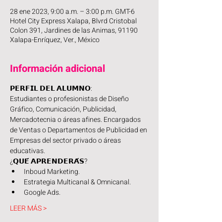
28 ene 2023, 9:00 a.m. – 3:00 p.m. GMT-6
Hotel City Express Xalapa, Blvrd Cristobal
Colon 391, Jardines de las Animas, 91190
Xalapa-Enríquez, Ver., México
Información adicional
𝗣𝗘𝗥𝗙𝗜𝗟 𝗗𝗘𝗟 𝗔𝗟𝗨𝗠𝗡𝗢:
Estudiantes o profesionistas de Diseño 
Gráfico, Comunicación, Publicidad, 
Mercadotecnia o áreas afines. Encargados 
de Ventas o Departamentos de Publicidad en 
Empresas del sector privado o áreas 
educativas.
¿𝗤𝗨𝗘́ 𝗔𝗣𝗥𝗘𝗡𝗗𝗘𝗥𝗔́𝗦?
Inboud Marketing.
Estrategia Multicanal & Omnicanal.
Google Ads.
LEER MÁS >