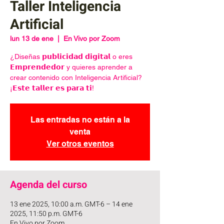
Taller Inteligencia
Artificial
lun 13 de ene
  |  
En Vivo por Zoom
¿Diseñas 𝗽𝘂𝗯𝗹𝗶𝗰𝗶𝗱𝗮𝗱 𝗱𝗶𝗴𝗶𝘁𝗮𝗹 o eres
𝗘𝗺𝗽𝗿𝗲𝗻𝗱𝗲𝗱𝗼𝗿 y quieres aprender a
crear contenido con Inteligencia Artificial?
¡𝗘𝘀𝘁𝗲 𝘁𝗮𝗹𝗹𝗲𝗿 𝗲𝘀 𝗽𝗮𝗿𝗮 𝘁𝗶!
Las entradas no están a la
venta
Ver otros eventos
Agenda del curso
13 ene 2025, 10:00 a.m. GMT-6 – 14 ene
2025, 11:50 p.m. GMT-6
En Vivo por Zoom