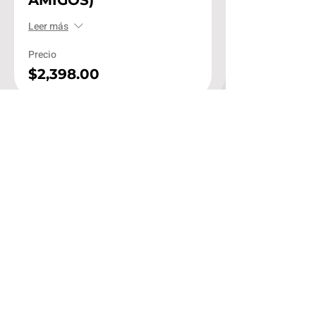
Leer más
Precio
$2,398.00
Venta finalizada
Tipo de entrada
APARTA 2 ACCESOS -
PROMO AMIGOS
Leer más
Precio
$1,000.00
Venta finalizada