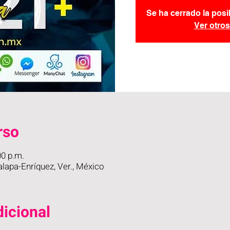
Se ha cerrado la posi
Ver otro
rso
00 p.m.
apa-Enríquez, Ver., México
icional