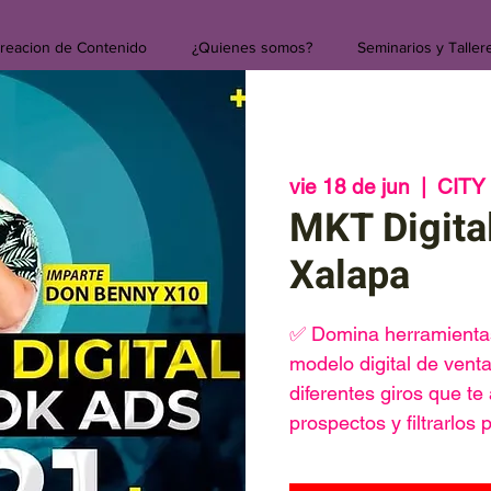
reacion de Contenido
¿Quienes somos?
Seminarios y Taller
vie 18 de jun
  |  
CITY
MKT Digita
Xalapa
✅ Domina herramientas
modelo digital de ven
diferentes giros que t
prospectos y filtrarlos