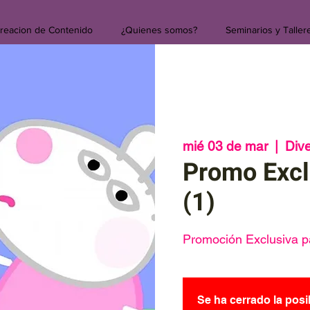
reacion de Contenido
¿Quienes somos?
Seminarios y Taller
mié 03 de mar
  |  
Div
Promo Excl
(1)
Promoción Exclusiva pa
Se ha cerrado la posi