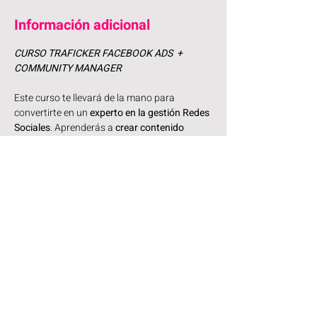
Información adicional
CURSO TRAFICKER FACEBOOK ADS  + 
COMMUNITY MANAGER
Este curso te llevará de la mano para 
convertirte en un 
experto en la gestión Redes 
Sociales
. Aprenderás a 
crear contenido 
cautivador
, interactuar con seguidores 
entusiastas y hacer crecer la presencia de 
tus clientes o negocio en las redes sociales. 
📱💻
Aprenderás cómo 
crear una estrategia 
efectiva, desarrollar campañas publicitarias 
impactantes
 y aprovechar al máximo las 
plataformas digitales 🚀💥