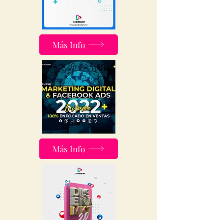
Más Info
Más Info